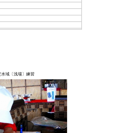
 限定水域〔浅場〕練習