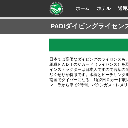
ホーム
ホテル
送迎
PADIダイビングライセン
日本では高価なダイビングのライセンスも、
組織ＰＡＤＩのＣカード（ライセンス）を
インストラクターは日本人ですので言葉の
尽くせりが特徴です。水着とビーチサンダ
南国でダイバーになる「1泊2日Ｃカード取
マニラから車で2時間、バタンガス・レメ