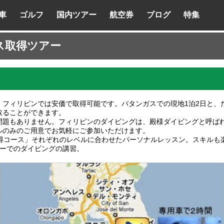
車
ゴルフ
国内ツアー
航空券
ブログ
特集
ス取得ツアー
フィリピンでは安価で取得可能です。バタンガスでの現地1泊2日と、
取ることができます。
問題もありません。フィリピンのダイビングは、殿様ダイビングと呼ば
ルのみのご用意でお気軽にご参加いただけます。
得コース」それぞれのレベルに合わせたパーソナルレッスン。スキルも
リーでのダイビングの講習。