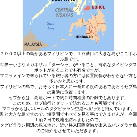
７０００以上の島があるフィリピンで、１０番目に大きな島がここボホ
ール島です。
世界一小さなメガネザル「ターシャ」がいること、有名なダイビングス
ポットがあることでも有名ですが、
マニラメインで来られている旅行者の方には位置関係がわからない方も
多いかと思います。
フィリピンの島で、おそらく日本人に一番知名度のあるであろうセブ島
の東隣に位置します。
セブからは、高速ボートで約２時間程度の距離でもあります。
このため、セブ旅行とセットで訪れることも可能ですが、
マニラからはボホールのタグビララン空港へ直行便も飛んでいます。
割と大きな島ですので、短期間ですべてを見る事はできませんが、今回
１泊２日で現地を訪れましたので、
タグビララン周辺の観光地と、近い将来国際空港が出来るパングラオ島
のご紹介をさせていただきます。