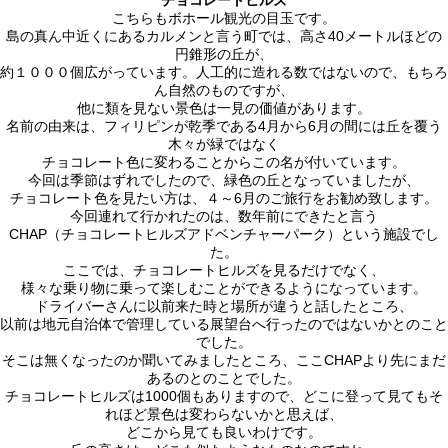
チョコレートヒルズ
こちらもボホール観光の目玉です。
島の真ん中近くにあるカルメンと言う町では、高さ40メートルほどの
円錐形の丘が、
約１０００個広がっています。人工的に造れる数ではないので、もちろ
ん自然のものですが、
他に類を見ない景色は一見の価値があります。
名前の由来は、フィリピンが乾季である4月から6月の間には丘を覆う
木々が緑ではなく
チョコレート色に変わることからこの名が付いています。
今回は季節はずれでしたので、緑色の丘となっていましたが、
チョコレート色を見たい方は、４～6月のご旅行をお勧め致します。
今回連れて行かれたのは、数年前にできたと言う
CHAP（チョコレートヒルズアドベンチャーパーク）という施設でし
た。
ここでは、チョコレートヒルズを見るだけでなく、
様々な乗り物に乗って楽しむことができるようになっています。
ドライバーさんに以前来た時と場所が違うと話したところ、
以前は地元自治体で管理している展望台へ行ったのではないかとのこと
でした。
そこは無くなったのか聞いてみましたところ、ここCHAPより先にまだ
あるのとのことでした。
チョコレートヒルズは1000個もありますので、どこに登って見てもそ
れほど景色は変わらないかと思えば、
どこから見ても良いわけです。